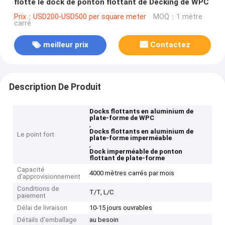
flotte le dock de ponton flottant de Decking de WPC
Prix：USD200-USD500 per square meter
MOQ：1 mètre
carré
meilleur prix
Contactez
Description De Produit
Docks flottants en aluminium de
plate-forme de WPC
,
Docks flottants en aluminium de
Le point fort
plate-forme imperméable
,
Dock imperméable de ponton
flottant de plate-forme
Capacité
4000 mètres carrés par mois
d'approvisionnement
Conditions de
T/T, L/C
paiement
Délai de livraison
10-15 jours ouvrables
Détails d'emballage
au besoin