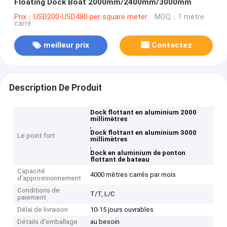
Floating Dock Boat 2000mm/2400mm/3000mm
Prix：USD200-USD480 per square meter
MOQ：1 mètre
carré
meilleur prix
Contactez
Description De Produit
Dock flottant en aluminium 2000
millimètres
,
Dock flottant en aluminium 3000
Le point fort
millimètres
,
Dock en aluminium de ponton
flottant de bateau
Capacité
4000 mètres carrés par mois
d'approvisionnement
Conditions de
T/T, L/C
paiement
Délai de livraison
10-15 jours ouvrables
Détails d'emballage
au besoin