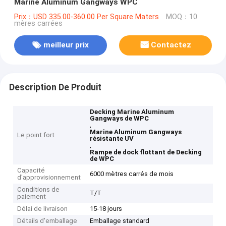
Marine Aluminum Gangways WPC
Prix：USD 335.00-360.00 Per Square Maters
MOQ：10
mères carrées
meilleur prix
Contactez
Description De Produit
Decking Marine Aluminum
Gangways de WPC
,
Marine Aluminum Gangways
Le point fort
résistante UV
,
Rampe de dock flottant de Decking
de WPC
Capacité
6000 mètres carrés de mois
d'approvisionnement
Conditions de
T/T
paiement
Délai de livraison
15-18 jours
Détails d'emballage
Emballage standard