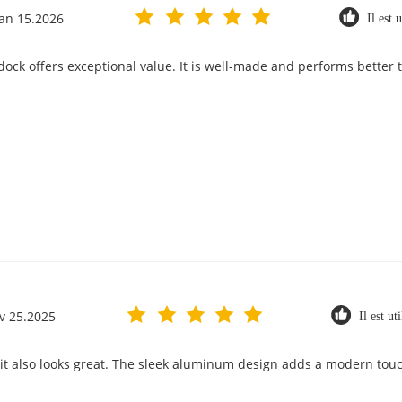
Jan 15.2026
Il est u
 dock offers exceptional value. It is well-made and performs better
v 25.2025
Il est ut
t it also looks great. The sleek aluminum design adds a modern touc