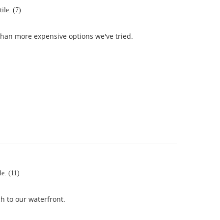
tile. (7)
 than more expensive options we've tried.
ile. (11)
h to our waterfront.