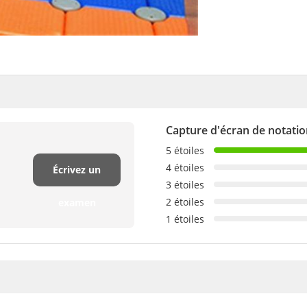
Capture d'écran de notati
5 étoiles
4 étoiles
Écrivez un
3 étoiles
2 étoiles
examen
1 étoiles