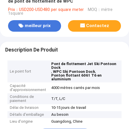
de pont de flottement de WPC
Prix：USD200-USD480 per square meter
MOQ：mètre
1square
meilleur prix
Contactez
Description De Produit
Pont de flottement Jet Ski Pontoon
Dock
Le point fort
,
,
WPC Ski Pontoon Dock
Ponton flottant 6061 T6 en
aluminium
Capacité
4000 mètres carrés par mois
d'approvisionnement
Conditions de
T/T, L/C
paiement
Délai de livraison
10-15 jours de travail
Détails d'emballage
Au besoin
Lieu d'origine
Guangdong, Chine